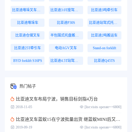
比亚迪堆垛叉车价格
比亚迪3.0T座驾式牵引车
比亚迪3吨牵引车
比亚迪堆垛车
比亚迪P30S
比亚迪站驾式托盘搬运车
比亚迪仓储叉车
半包围式托盘搬运车
比亚迪2吨搬运车
比亚迪25T牵引车
电动AGV叉车
Stand-on forklift
BYD forklift S16PS
比亚迪4.5T站驾式牵引车
比亚迪Q45TS
热门帖子
比亚迪叉车布局宁波，销售目标剑指4万台
2018-11-05
[list:visits operate=+6800]
比亚迪叉车蓝蚁15在宁波批量出货 继蓝蚁MINI后又一壮举
2019-09-19
[list:visits operate=+6800]