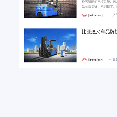
备高智能的电控系统、B
显示仪表等一系列技术。
[list:author]
叉
比亚迪叉车品牌
[list:author]
叉