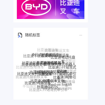
随机标签
步行式托盘搬运车
比亚迪托盘搬运车
比亚迪平衡重叉车
比亚迪电动托盘
比亚迪搬运机器人
比亚迪托盘式搬运机器人
车
比亚迪托盘式机器人
比亚迪堆高叉车
比亚迪2.0T站驾式
比亚迪堆垛叉车价格
比亚迪托盘堆垛车
比亚迪堆垛叉车
牵引车
比亚迪3.0T座驾式牵引
比亚迪站驾式
比亚迪叉车托盘搬运车
车
比亚迪3吨牵引
牵引车
比亚迪托盘前移叉车
比亚迪25T牵引车
电动AGV叉车
比亚迪牵
车
比亚迪2吨搬运车
比亚迪堆垛
引车
Stand-on forklift
比亚迪前移叉车
比亚迪Q45TS
车
半包围式托盘搬运车
比亚迪P30S
BYD forklift S16PS
比亚迪4.5T站驾式牵引车
比亚迪仓储叉车
比亚迪站驾式托盘搬运车