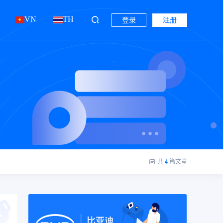
VN
TH
登录
注册
共
4
篇文章