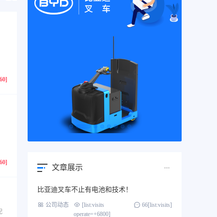
760]
760]
文章展示
比亚迪叉车不止有电池和技术！
公司动态
[list:visits
66[list:visits]
配
operate=+6800]