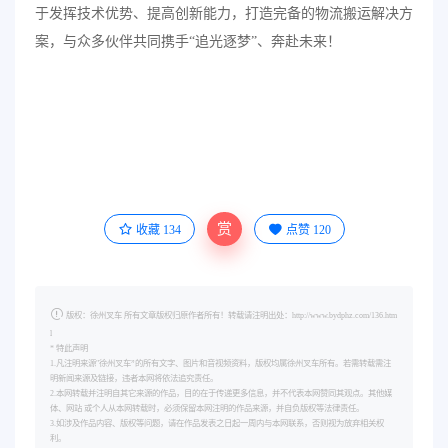
于发挥技术优势、提高创新能力，打造完备的物流搬运解决方
案，与众多伙伴共同携手“追光逐梦”、奔赴未来！
赏
收藏
134
点赞
120
版权：徐州叉车 所有文章版权归原作者所有！转载请注明出处：http://www.bydphz.com/136.htm
l
* 特此声明
1.凡注明来源"徐州叉车”的所有文字、图片和音视频资料，版权均属徐州叉车所有。若需转载需注
明新闻来源及链接，违者本网将依法追究责任。
2.本网转载并注明自其它来源的作品，目的在于传递更多信息，并不代表本网赞同其观点。其他媒
体、网站 或个人从本网转载时，必须保留本网注明的作品来源，并自负版权等法律责任。
3.如涉及作品内容、版权等问题，请在作品发表之日起一周内与本网联系，否则视为放弃相关权
利。