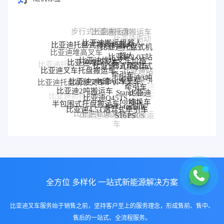
比亚迪搬运机器人
比亚迪托盘式搬运机器人
比亚迪托盘式机
比亚迪堆垛叉车价格
器人
比亚迪堆垛叉车
比亚迪堆高叉车
比亚迪2.0T站
比亚迪3.0T座驾式
驾式牵引车
比亚迪叉车托盘搬运车
牵引车
电动AGV叉车
比亚迪25T牵引车
比亚迪托盘堆垛车
比亚迪3吨
比亚迪站
牵引车
Stand-on
比亚迪托盘前移叉车
驾式牵引
比亚迪2吨搬运车
比亚迪Q45TS
比亚迪
forklift
车
比亚迪
堆垛车
BYD forklift
比亚迪前移叉车
半包围式托盘搬运车
牵引车
比亚迪4.5T站驾式牵引车
比亚迪
S16PS
比亚迪2.0T
比亚迪仓储叉车
比亚迪前移车
P30S
比亚迪站驾式托盘搬运
牵引车
比亚迪3T托盘搬运
比亚迪电动搬运车
车
车
全方位 多样化 一站式新能源解决方案
比亚迪叉车服务始于销售之前，坚持客户至上的服务理念，形成售前、售中、
售后的一站式、全流程服务。